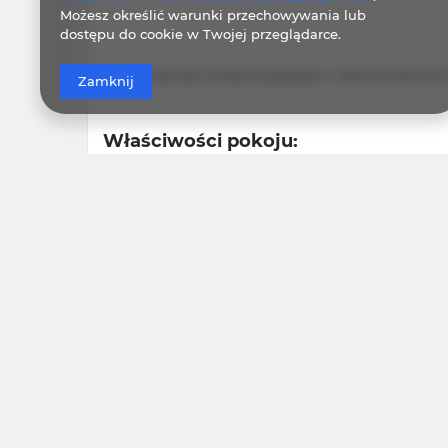
Możesz określić warunki przechowywania lub
dostępu do cookie w Twojej przeglądarce.
WŁAŚCIWOŚCI POKOJU
ZASADY I OPŁATY
OPCJE
Zamknij
Właściwości pokoju:
Liczba miejsc:
3
Liczba sypialni:
1
Liczba łóżek:
1 łóżko pojedyncze, 1 duże łóżko
Zasady i opłaty:
Godziny otwarcia:
Istnieje możliwość odbioru k
Telefon:
+48 792535535