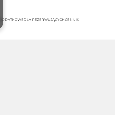
 DODATKOWE
DLA REZERWUJĄCYCH
CENNIK
 podwójne
luczy przez całą dobę po wcześniejszym kontakcie telefoniczn