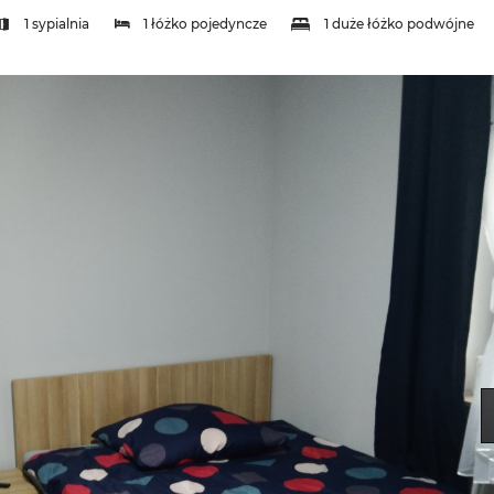
1 sypialnia
1 łóżko pojedyncze
1 duże łóżko podwójne