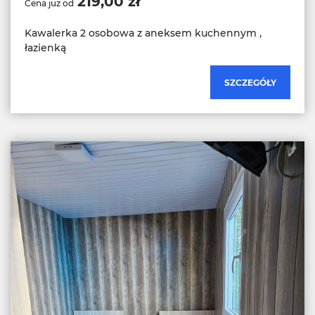
219,00 zł
Cena już od
Kawalerka 2 osobowa z aneksem kuchennym ,
łazienką
SZCZEGÓŁY