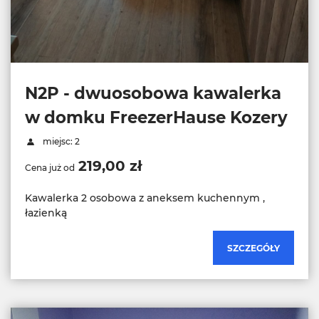
N2P - dwuosobowa kawalerka
w domku FreezerHause Kozery
miejsc: 2
219,00 zł
Cena już od
Kawalerka 2 osobowa z aneksem kuchennym ,
łazienką
SZCZEGÓŁY