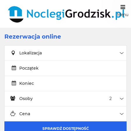
Menu
Rezerwacja online
Lokalizacja
Loka
Początek
Koniec
Osoby
Oso
Cena
Cen
SPRAWDŹ DOSTĘPNOŚĆ