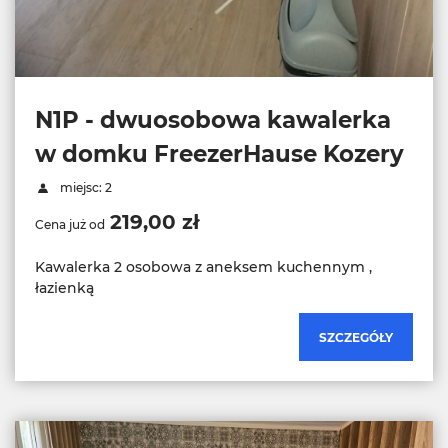
N1P - dwuosobowa kawalerka
w domku FreezerHause Kozery
miejsc: 2
219,00 zł
Cena już od
Kawalerka 2 osobowa z aneksem kuchennym ,
łazienką
SZCZEGÓŁY