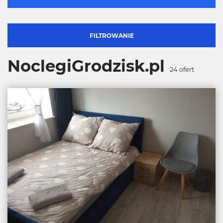
FILTROWANIE
NoclegiGrodzisk.pl
24
ofert