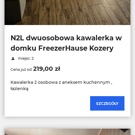
N2L dwuosobowa kawalerka w
domku FreezerHause Kozery
miejsc: 2
219,00 zł
Cena już od
Kawalerka 2 osobowa z aneksem kuchennym ,
łazienką
SZCZEGÓŁY