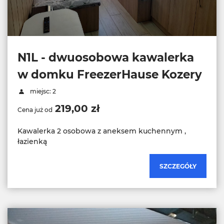
N1L - dwuosobowa kawalerka
w domku FreezerHause Kozery
miejsc: 2
219,00 zł
Cena już od
Kawalerka 2 osobowa z aneksem kuchennym ,
łazienką
SZCZEGÓŁY